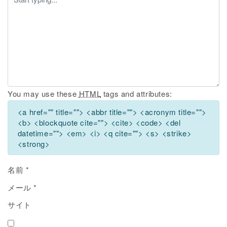
You may use these
HTML
tags and attributes:
<a href="" title=""> <abbr title=""> <acronym title="">
<b> <blockquote cite=""> <cite> <code> <del
datetime=""> <em> <i> <q cite=""> <s> <strike>
<strong>
名前
*
メール
*
サイト