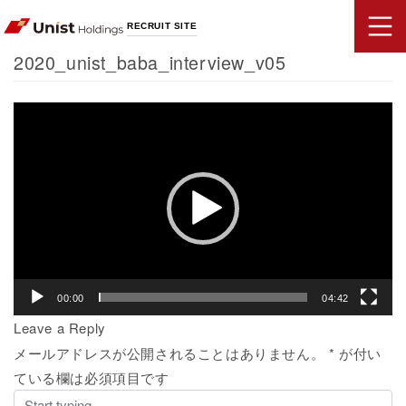
RECRUIT SITE
2020_unist_baba_interview_v05
動
画
プ
レ
ー
ヤ
ー
00:00
04:42
Leave a Reply
メールアドレスが公開されることはありません。
*
が付い
ている欄は必須項目です