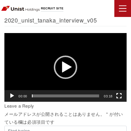
RECRUIT SITE
2020_unist_tanaka_interview_v05
動
画
プ
レ
ー
ヤ
ー
00:00
03:18
Leave a Reply
メールアドレスが公開されることはありません。
*
が付い
ている欄は必須項目です