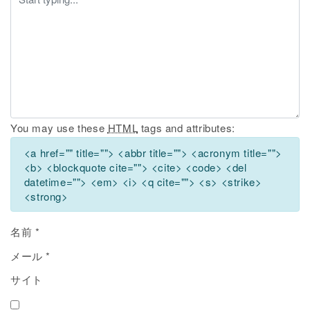
You may use these
HTML
tags and attributes:
<a href="" title=""> <abbr title=""> <acronym title="">
<b> <blockquote cite=""> <cite> <code> <del
datetime=""> <em> <i> <q cite=""> <s> <strike>
<strong>
名前
*
メール
*
サイト