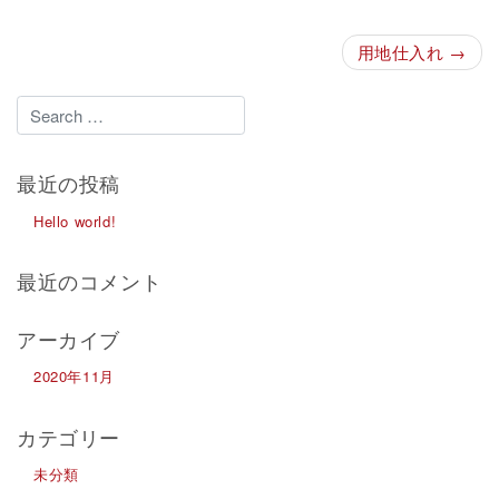
投
用地仕入れ
稿
ナ
ビ
ゲ
最近の投稿
ー
Hello world!
シ
ョ
最近のコメント
ン
アーカイブ
2020年11月
カテゴリー
未分類